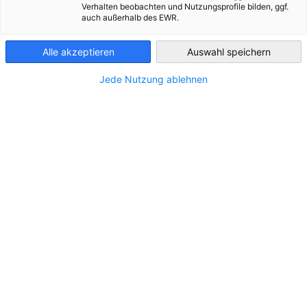
Verhalten beobachten und Nutzungsprofile bilden, ggf.
auch außerhalb des EWR.
Hungary
Alle akzeptieren
Auswahl speichern
Jede Nutzung ablehnen
Jövőre 11 százalékkal emelkedik a
minimálbér Magyarországon
HÍREK
A magyar munkaadók és a szakszervezetek november
27-én megállapodtak a minimálbér 2026. január 1-
jétől történő emeléséről.