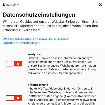
Deutsch
Keresés megn
Navi
Beá
Rövidhírek:
Hírek
Datenschutzeinstellungen
Wir nutzen Cookies auf unserer Website. Einige von ihnen sind
Itt találja az aktuális híreinkkel kapcsolatos információkat
essenziell, während andere uns helfen, diese Website und Ihre
Erfahrung zu verbessern.
A gyorsabb találalatokért használja a szűrőket.
Weitere Informationen finden Sie in unseren
Datenschutzerklärungen.
Analytics
Statistik Cookies erfassen Informationen anonym.
Szűrők és rendezés megjelenítése
A szűrőbeállítások frissítése sikeresen megtörtént
Diese Informationen helfen uns zu verstehen, wie
unsere Besucher unsere Website nutzen. Wir nutzen
diese Daten um Fehler zu beheben und die Nutzung
der Website für unsere User zu optimieren.
Hungarian
Kapcsolódó Hírek
Fremde Inhalte
Inhalte wie Text Video oder Bilder von Dritten, z.B.
Inhalte anderer Websites, sozialer Netzwerke oder
MINDEN HÍR
GAZDASÁG ÉS ÜZLET
POLITIKAI HÍREK
TAG HÍREK
Plattformen dürfen angezeigt werden. Dabei werden
Ihre IP-Adresse und Telemetriedaten vom jeweiligen
Anbieter verarbeitet. Der Anbieter kann ggf. auch Ihr