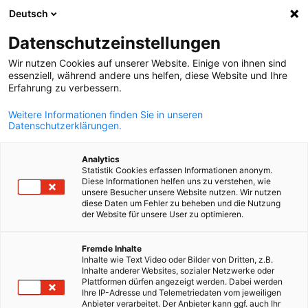
Deutsch
Keresés megn
Navi
Beá
Datenschutzeinstellungen
Wir nutzen Cookies auf unserer Website. Einige von ihnen sind
essenziell, während andere uns helfen, diese Website und Ihre
Erfahrung zu verbessern.
Weitere Informationen finden Sie in unseren
Datenschutzerklärungen.
Analytics
Statistik Cookies erfassen Informationen anonym.
Diese Informationen helfen uns zu verstehen, wie
Ipari művezető továbbképzés
unsere Besucher unsere Website nutzen. Wir nutzen
diese Daten um Fehler zu beheben und die Nutzung
der Website für unsere User zu optimieren.
művezetők / termelésirányítók részére
Hungarian
Fremde Inhalte
A képzés célja
Inhalte wie Text Video oder Bilder von Dritten, z.B.
Inhalte anderer Websites, sozialer Netzwerke oder
A
művezetők
a termelés kiemelten fontos szereplői.
Plattformen dürfen angezeigt werden. Dabei werden
Ihre IP-Adresse und Telemetriedaten vom jeweiligen
Felelősek azért, hogy
a kitűzött termelési célokat a
Anbieter verarbeitet. Der Anbieter kann ggf. auch Ihr