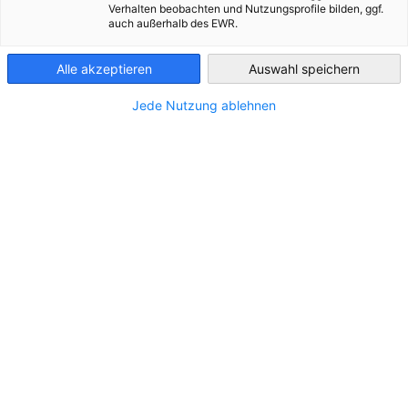
mennyiség, a minőség, a határidő és a gazdaságosság
Verhalten beobachten und Nutzungsprofile bilden, ggf.
auch außerhalb des EWR.
tekintetében teljesítsék.
Hungary
Alle akzeptieren
Auswahl speichern
A 2016-ban a
Németországban magas szinten elismert
Jede Nutzung ablehnen
Industriemeister
szakmai továbbképzés alapján
kifejlesztett, majd a
vállalati igények
et figyelembe véve
folyamatosan formálódó és bővülő
ipari művezető
képzésünket
azoknak a vállalatoknak ajánljuk, akik
szeretnék a többéves munkatapasztalattal rendelkező
termelésben dolgozó vezetőiket fejleszteni, vagy a
kinevezésre váró vezetőiket felkészíteni a rájuk váró
feladatok ellátására.
A képzés egyedülállósága a
rendszerbe foglalt képzési
struktúra és tartalom
, mely egyrészt a
költség- és
jogtudatos gondolkodást
erősíti, összekapcsolva az egyes
gyártási és vállalati folyamatokat, másrészt fejleszti a