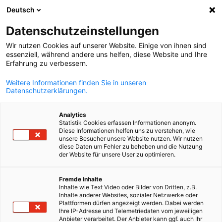
Deutsch
Keresés megn
Navi
Beá
Datenschutzeinstellungen
Wir nutzen Cookies auf unserer Website. Einige von ihnen sind
essenziell, während andere uns helfen, diese Website und Ihre
Erfahrung zu verbessern.
Weitere Informationen finden Sie in unseren
Datenschutzerklärungen.
Analytics
Statistik Cookies erfassen Informationen anonym.
Diese Informationen helfen uns zu verstehen, wie
pixabay.com
unsere Besucher unsere Website nutzen. Wir nutzen
diese Daten um Fehler zu beheben und die Nutzung
News
28/11/2025
der Website für unsere User zu optimieren.
Jövőre 11 százalékkal
Hungarian
Fremde Inhalte
Inhalte wie Text Video oder Bilder von Dritten, z.B.
emelkedik a minimálbér
Inhalte anderer Websites, sozialer Netzwerke oder
Plattformen dürfen angezeigt werden. Dabei werden
Magyarországon
Ihre IP-Adresse und Telemetriedaten vom jeweiligen
Anbieter verarbeitet. Der Anbieter kann ggf. auch Ihr