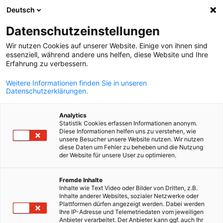
Deutsch
Keresés megn
Navi
Beá
Datenschutzeinstellungen
Wir nutzen Cookies auf unserer Website. Einige von ihnen sind
essenziell, während andere uns helfen, diese Website und Ihre
Erfahrung zu verbessern.
Weitere Informationen finden Sie in unseren
Datenschutzerklärungen.
Analytics
Statistik Cookies erfassen Informationen anonym.
Diese Informationen helfen uns zu verstehen, wie
istock.com
unsere Besucher unsere Website nutzen. Wir nutzen
diese Daten um Fehler zu beheben und die Nutzung
News
20/04/2026
der Website für unsere User zu optimieren.
Magyarország választott
Hungarian
Fremde Inhalte
Inhalte wie Text Video oder Bilder von Dritten, z.B.
Inhalte anderer Websites, sozialer Netzwerke oder
Plattformen dürfen angezeigt werden. Dabei werden
A parlamenti választások hivatalos eredménye
Ihre IP-Adresse und Telemetriedaten vom jeweiligen
Anbieter verarbeitet. Der Anbieter kann ggf. auch Ihr