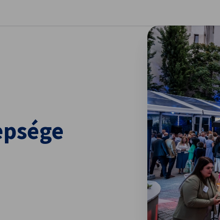
llítások bezárása
epsége