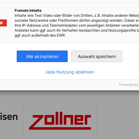
Fremde Inhalte
Inhalte wie Text Video oder Bilder von Dritten, z.B. Inhalte anderer Websi
sozialer Netzwerke oder Plattformen dürfen angezeigt werden. Dabei 
Ihre IP-Adresse und Telemetriedaten vom jeweiligen Anbieter verarbeite
ndégünknek, akik 2026-ban velünk együtt
Anbieter kann ggf. auch Ihr Verhalten beobachten und Nutzungsprofile b
zdag este volt!
ggf. auch außerhalb des EWR.
 Bank és Zollner –, valamint minden éves
Alle akzeptieren
Auswahl speichern
Jede Nutzung ablehnen
Powered by
1/18. kép
1 / 18