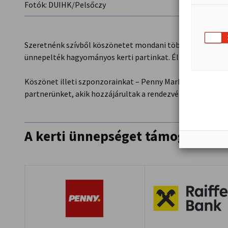
Fotók: DUIHK/Pelsőczy
Szeretnénk szívből köszönetet mondani több mint 300 ve
ünnepelték hagyományos kerti partinkat. Élményekben ga
Köszönet illeti szponzorainkat – Penny Market, Raiffeisen
partnerünket, akik hozzájárultak a rendezvény sikeréhez.
A kerti ünnepséget támogatja:
Vissza az előző képre
Tovább a következő képre