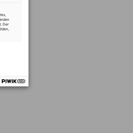
tes,
werden
t. Der
ilden,