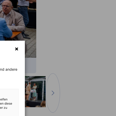
rend andere
Tovább a következő képre
helfen
zen diese
er zu