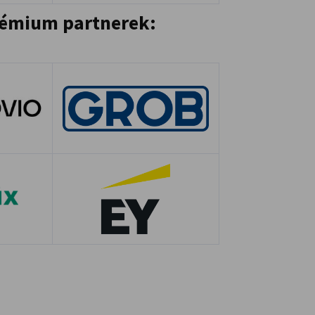
Prémium partnerek:
A kép leírása nem érhető 