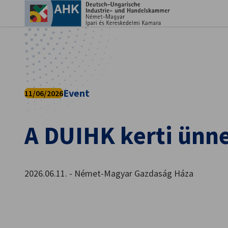
Beá
Event
11/06/2026
A DUIHK kerti ünn
2026.06.11. - Német-Magyar Gazdaság Háza
Hungarian