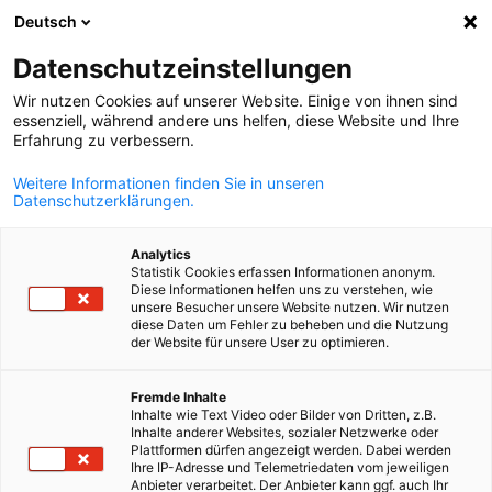
Deutsch
Keresés megn
Navi
Beá
Datenschutzeinstellungen
Wir nutzen Cookies auf unserer Website. Einige von ihnen sind
essenziell, während andere uns helfen, diese Website und Ihre
Erfahrung zu verbessern.
Weitere Informationen finden Sie in unseren
Datenschutzerklärungen.
Analytics
Statistik Cookies erfassen Informationen anonym.
Diese Informationen helfen uns zu verstehen, wie
pixabay.com/designerpoint
unsere Besucher unsere Website nutzen. Wir nutzen
diese Daten um Fehler zu beheben und die Nutzung
Event
15/09/2025
der Website für unsere User zu optimieren.
Beszállítófejlesztési
Hungarian
Fremde Inhalte
Inhalte wie Text Video oder Bilder von Dritten, z.B.
tanulmányút Bajorországba
Inhalte anderer Websites, sozialer Netzwerke oder
Plattformen dürfen angezeigt werden. Dabei werden
Ihre IP-Adresse und Telemetriedaten vom jeweiligen
Anbieter verarbeitet. Der Anbieter kann ggf. auch Ihr