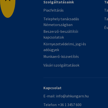
Szolgáltatásaink
T
Vissza a tetejére
Piacfeltárás
Ta
Telephely tanácsadás
Ta
Németországban
Év
Beszerző-beszállítói
kapcsolatok
Környezetvédelmi, jogi és
adóügyek
Munkaerő-közvetítés
Vásári szolgáltatások
Kapcsolat
E-mail:
info@ahkungarn.hu
Telefon:
+36 1 3457 600