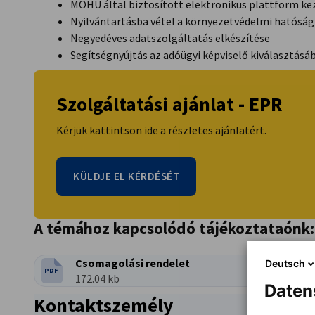
MOHU által biztosított elektronikus plattform ke
Nyilvántartásba vétel a környezetvédelmi hatóság
Negyedéves adatszolgáltatás elkészítése
Segítségnyújtás az adóügyi képviselő kiválasztásá
Szolgáltatási ajánlat - EPR
Kérjük kattintson ide a részletes ajánlatért.
KÜLDJE EL KÉRDÉSÉT
A témához kapcsolódó tájékoztataónk:
Csomagolási rendelet
Deutsch
PDF
FÁJLTÍPUS:
Fájlméret:
172.04 kb
Daten
Kontaktszemély