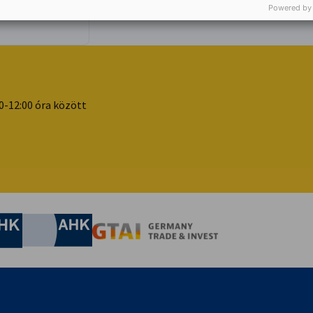
Powered by
0-12:00 óra között
nomic Affairs and Energy
Chamber of Commerce and Industry
hamber of Commerce and Industry
AHK.de
Germany Trade & In