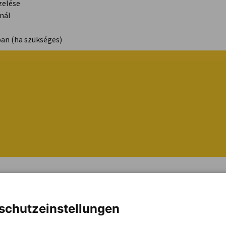
zelése
nál
ban (ha szükséges)
schutzeinstellungen