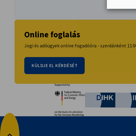
Online foglalás
Jogi és adóügyek online fogadóóra - szerdánként 11:0
KÜLDJE EL KÉRDÉSÉT
Partnerek
Federal Ministry for Eco
German C