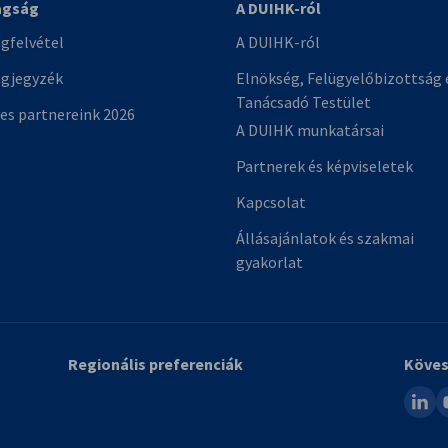
agság
A DUIHK-ról
gfelvétel
A DUIHK-ról
gjegyzék
Elnökség, Felügyelőbizottság 
Tanácsadó Testület
es partnereink 2026
A DUIHK munkatársai
Partnerek és képviseletek
Kapcsolat
Állásajánlatok és szakmai
gyakorlat
Regionális preferenciák
Köves
linked
y