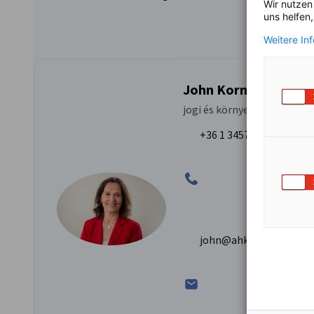
Wir nutzen
uns helfen
Weitere In
John Kornélia
jogi és környezetvédelmi s
+36 1 3457 642; +36 30 
john@ahkungarn.hu