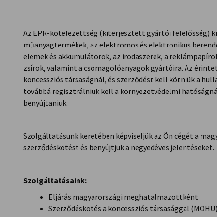
Hungary
Az EPR-kötelezettség (kiterjesztett gyártói felelősség) k
műanyagtermékek, az elektromos és elektronikus berende
elemek és akkumulátorok, az irodaszerek, a reklámpapírok, 
zsírok, valamint a csomagolóanyagok gyártóira. Az érintett
koncessziós társaságnál, és szerződést kell kötniük a hul
továbbá regisztrálniuk kell a környezetvédelmi hatóságnál
benyújtaniuk.
Szolgáltatásunk keretében képviseljük az Ön cégét a mag
szerződéskötést és benyújtjuk a negyedéves jelentéseket.
Szolgáltatásaink:
Eljárás magyarországi meghatalmazottként
Szerződéskötés a koncessziós társasággal (MOHU