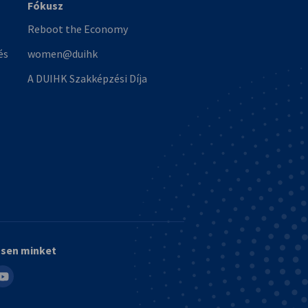
Fókusz
Reboot the Economy
és
women@duihk
A DUIHK Szakképzési Díja
sen minket
in
outube