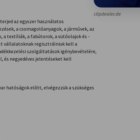
clipdealer.de
iterjed az egyszer használatos
zések, a csomagolóanyagok, a járművek, az
a textíliák, a fabútorok, a sütőolajok és -
 vállalatoknak regisztrálniuk kell a
ladékkezelési szolgáltatások igénybevételére,
, és negyedéves jelentéseket kell
yar hatóságok előtt, elvégezzük a szükséges
)