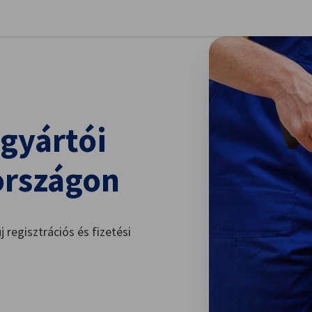
llítások bezárása
 gyártói
országon
j regisztrációs és fizetési