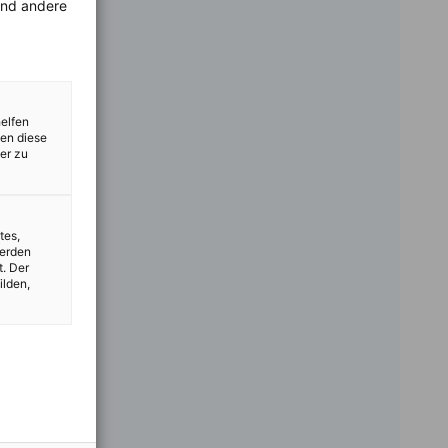
rend andere
helfen
zen diese
er zu
tes,
werden
t. Der
ilden,