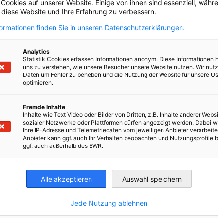
 Cookies auf unserer Website. Einige von ihnen sind essenziell, wäh
, diese Website und Ihre Erfahrung zu verbessern.
formationen finden Sie in unseren Datenschutzerklärungen.
Analytics
Statistik Cookies erfassen Informationen anonym. Diese Informationen 
uns zu verstehen, wie unsere Besucher unsere Website nutzen. Wir nut
zolgáltatások
Daten um Fehler zu beheben und die Nutzung der Website für unsere Us
optimieren.
200 1595
Fremde Inhalte
Inhalte wie Text Video oder Bilder von Dritten, z.B. Inhalte anderer Websi
sozialer Netzwerke oder Plattformen dürfen angezeigt werden. Dabei 
Ihre IP-Adresse und Telemetriedaten vom jeweiligen Anbieter verarbeite
Anbieter kann ggf. auch Ihr Verhalten beobachten und Nutzungsprofile b
ggf. auch außerhalb des EWR.
Alle akzeptieren
Auswahl speichern
Jede Nutzung ablehnen