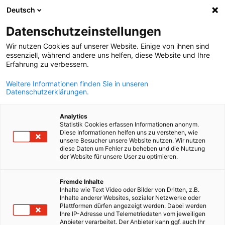
Deutsch
Suche öffnen
Navi
Ein
Datenschutzeinstellungen
ZURÜCK
Wir nutzen Cookies auf unserer Website. Einige von ihnen sind
essenziell, während andere uns helfen, diese Website und Ihre
Online-Registrierung: Ungarn
Erfahrung zu verbessern.
als F&E-Standort – Chancen für
Weitere Informationen finden Sie in unseren
Datenschutzerklärungen.
deutsche Unternehmen,
25.03.2026
Analytics
Statistik Cookies erfassen Informationen anonym.
Diese Informationen helfen uns zu verstehen, wie
*
Firma oder Institution:
unsere Besucher unsere Website nutzen. Wir nutzen
diese Daten um Fehler zu beheben und die Nutzung
der Website für unsere User zu optimieren.
German
Fremde Inhalte
Inhalte wie Text Video oder Bilder von Dritten, z.B.
*
Inhalte anderer Websites, sozialer Netzwerke oder
Name:
Plattformen dürfen angezeigt werden. Dabei werden
Ihre IP-Adresse und Telemetriedaten vom jeweiligen
Anbieter verarbeitet. Der Anbieter kann ggf. auch Ihr