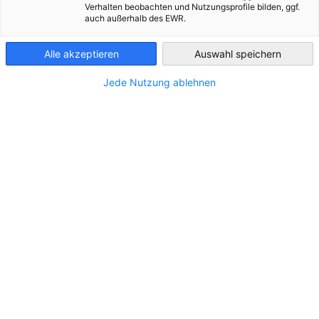
Verhalten beobachten und Nutzungsprofile bilden, ggf.
auch außerhalb des EWR.
Hungary
*
Position:
Alle akzeptieren
Auswahl speichern
Jede Nutzung ablehnen
*
E-Mail:
Individuelle Beratung - Themenauswahl:
Markteintritt Ungarn - Standortberatung und
Personalsuche
Förderlandschaft Ungarn
Kooperationen mit Universitäten