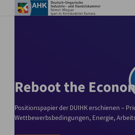
Ein
AHK Ungarn
Reboot the Econo
Positionspapier der DUIHK erschienen – Pri
German
Wettbewerbsbedingungen, Energie, Arbeit