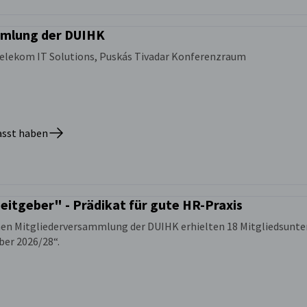
mmlung der DUIHK
Telekom IT Solutions, Puskás Tivadar Konferenzraum
passt haben
beitgeber" - Prädikat für gute HR-Praxis
hen Mitgliederversammlung der DUIHK erhielten 18 Mitgliedsunt
ber 2026/28“.