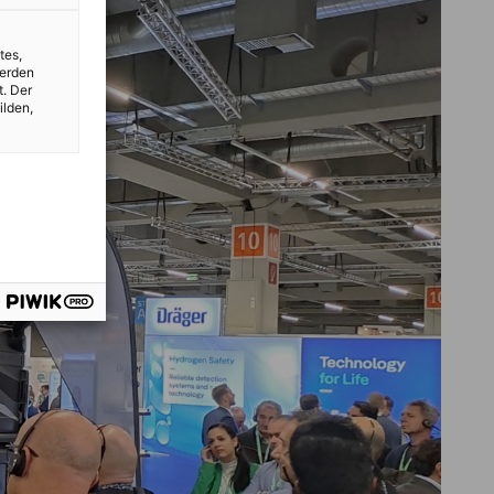
tes,
werden
t. Der
ilden,