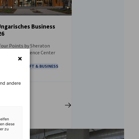
ngarisches Business
26
UNG
 Four Points by Sheraton
otel & Conference Center
EVENT
WIRTSCHAFT & BUSINESS
rend andere
en
helfen
zen diese
er zu