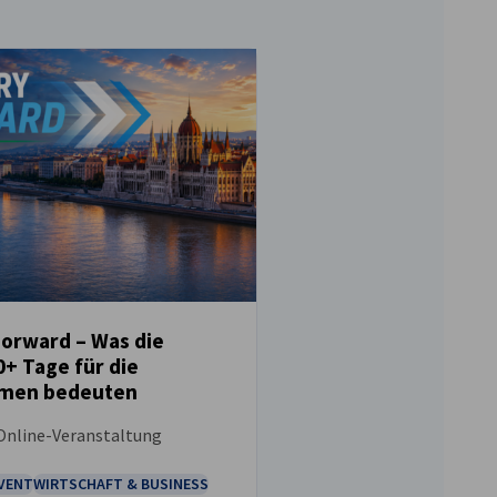
orward – Was die
0+ Tage für die
UNG
men bedeuten
 Online-Veranstaltung
EVENT
WIRTSCHAFT & BUSINESS