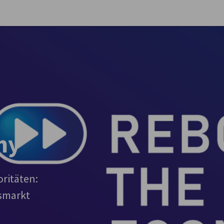
stellungen schließen
my
oritäten:
smarkt