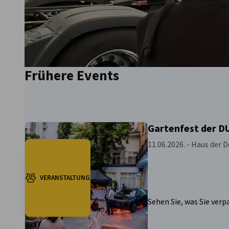
vorherige
Frühere Events
nächste
Gartenfest der D
11.06.2026. - Haus der
VERANSTALTUNG
Sehen Sie, was Sie ver