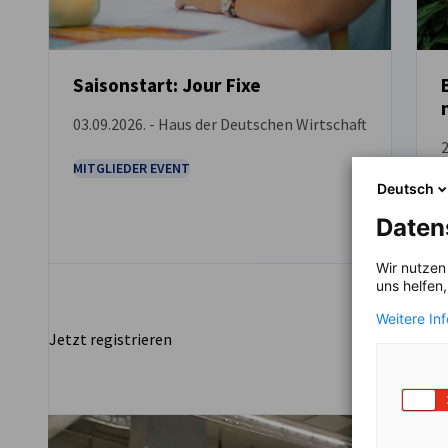
Saisonstart: Jour Fixe
03.09.2026. - Haus der Deutschen Wirtschaft
VERANSTALTUNG
2
MITGLIEDER EVENT
Deutsch
Daten
Wir nutzen
uns helfen
Weitere In
Jetzt registrieren
Jetz