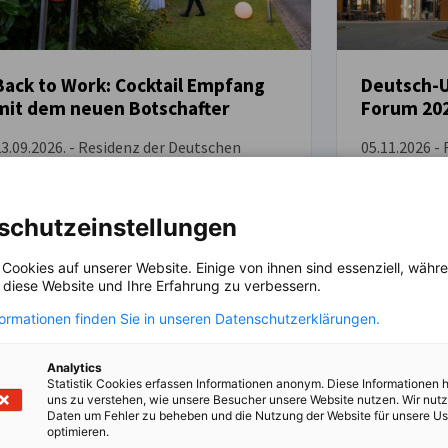
Back to Work: Cocktail Empfang
Deutsch-U
mit dem neuen Botschafter
Forum 20
VERANSTALTUNG
VERANSTALT
3.09.2026. - Residenz der Deutschen
05.11.2026 -
Botschaft in Budapest
Kecskemet H
MITGLIEDER EVENT
MITGLIEDER 
schutzeinstellungen
 Cookies auf unserer Website. Einige von ihnen sind essenziell, wäh
, diese Website und Ihre Erfahrung zu verbessern.
formationen finden Sie in unseren Datenschutzerklärungen.
t registrieren
Jetzt registrier
Analytics
Statistik Cookies erfassen Informationen anonym. Diese Informationen 
uns zu verstehen, wie unsere Besucher unsere Website nutzen. Wir nut
Daten um Fehler zu beheben und die Nutzung der Website für unsere Us
optimieren.