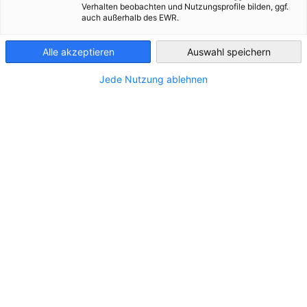
Verhalten beobachten und Nutzungsprofile bilden, ggf.
auch außerhalb des EWR.
Hungary
Alle akzeptieren
Auswahl speichern
Filter und Sortierung anzeigen
Filteroptionen wurden erfolgreich aktualisiert
Jede Nutzung ablehnen
"BÜTTNER" Kft.
Homepage
Weiter zur "BÜTTNER" Kft. Seite
Ungarn
Somogy
7500 Nagyatád