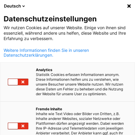
Deutsch
Suche öffnen
Navi
Ein
Mitgliederverzeichnis
Datenschutzeinstellungen
Wir nutzen Cookies auf unserer Website. Einige von ihnen sind
essenziell, während andere uns helfen, diese Website und Ihre
Mitglieder suchen
Erfahrung zu verbessern.
Mitglieder suchen
Weitere Informationen finden Sie in unseren
Suc
Datenschutzerklärungen.
Analytics
Statistik Cookies erfassen Informationen anonym.
Diese Informationen helfen uns zu verstehen, wie
unsere Besucher unsere Website nutzen. Wir nutzen
diese Daten um Fehler zu beheben und die Nutzung
der Website für unsere User zu optimieren.
German
Sie sind auf der Suche nach potenziellen Geschäftspartnern
Fremde Inhalte
Inhalte wie Text Video oder Bilder von Dritten, z.B.
Im Online-Mitgliederverzeichnis der Deutsch-Ungarischen
Inhalte anderer Websites, sozialer Netzwerke oder
Industrie und Handelskammer sind alle unsere Mitglieder
Plattformen dürfen angezeigt werden. Dabei werden
aufgeführt.
Ihre IP-Adresse und Telemetriedaten vom jeweiligen
Anbieter verarbeitet. Der Anbieter kann ggf. auch Ihr