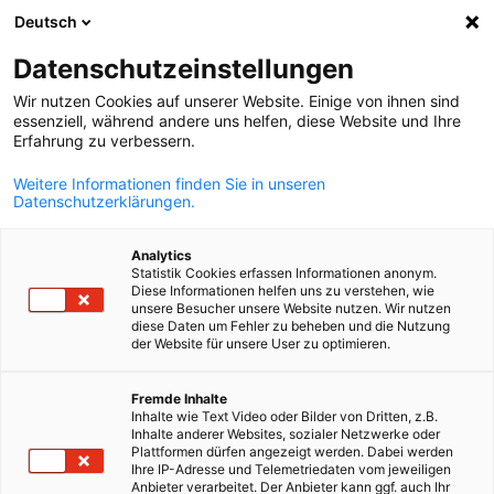
Deutsch
Suche öffnen
Navi
Ein
Datenschutzeinstellungen
Wir nutzen Cookies auf unserer Website. Einige von ihnen sind
essenziell, während andere uns helfen, diese Website und Ihre
Erfahrung zu verbessern.
Weitere Informationen finden Sie in unseren
Datenschutzerklärungen.
Analytics
Statistik Cookies erfassen Informationen anonym.
Diese Informationen helfen uns zu verstehen, wie
clipdealer.de
unsere Besucher unsere Website nutzen. Wir nutzen
Investorenberatung &
diese Daten um Fehler zu beheben und die Nutzung
der Website für unsere User zu optimieren.
Standortaufbau
German
Fremde Inhalte
Inhalte wie Text Video oder Bilder von Dritten, z.B.
Inhalte anderer Websites, sozialer Netzwerke oder
Die Auswahl des optimalen Standortes für ein neues
Plattformen dürfen angezeigt werden. Dabei werden
Unternehmen oder eine weitere Niederlassung ist entscheiden
Ihre IP-Adresse und Telemetriedaten vom jeweiligen
Anbieter verarbeitet. Der Anbieter kann ggf. auch Ihr