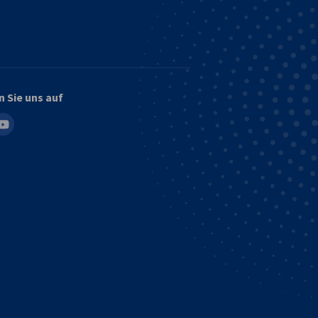
n Sie uns auf
in
outube