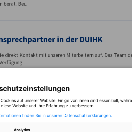
 berät. Bei...
Ansprechpartner in der DUIHK
e direkt Kontakt mit unseren Mitarbeitern auf. Das Team d
 Verfügung.
schutzeinstellungen
er
 Cookies auf unserer Website. Einige von ihnen sind essenziell, wäh
, diese Website und Ihre Erfahrung zu verbessern.
formationen finden Sie in unseren Datenschutzerklärungen.
sse der Unternehmen arbeitet die DUIHK eng mit zahlreichen 
g, sowie mit Verbänden und Organisationen der Wirtschaft 
Analytics