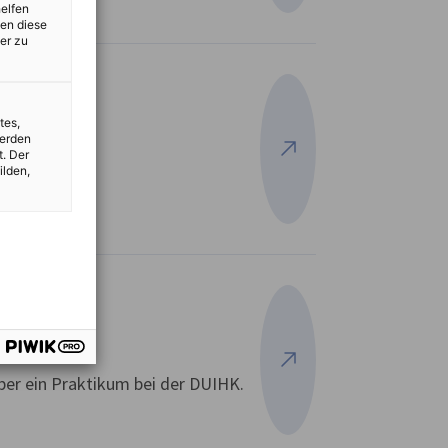
helfen
zen diese
er zu
tes,
werden
t. Der
Mehr ansehen
ilden,
Mehr ansehen
ber ein Praktikum bei der DUIHK.