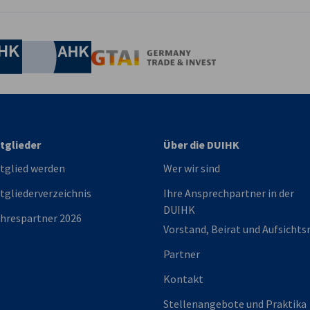
irtschaft und Energie
Industrie- und Handelskammer
Industrie- und Handelskammer
AHK.de
Germany Trade & In
tglieder
Über die DUIHK
tglied werden
Wer wir sind
tgliederverzeichnis
Ihre Ansprechpartner in der
DUIHK
hrespartner 2026
Vorstand, Beirat und Aufsichts
Partner
Kontakt
Stellenangebote und Praktika