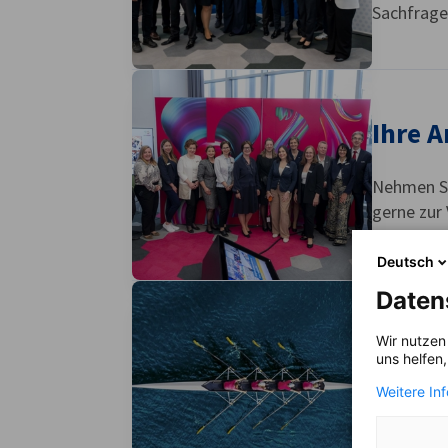
Sachfragen
Ihre 
Nehmen Si
gerne zur
Deutsch
Daten
Partn
Wir nutzen
uns helfen
Weitere In
Im Intere
Verwaltun