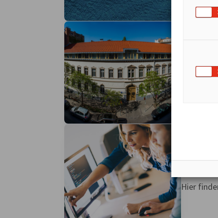
Konta
So finden 
Stell
Hier find