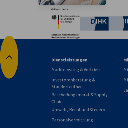
Partner
Bundesministerium für W
Deutsche 
Dienstleistungen
Mi
Nach oben
Markteinstieg & Vertrieb
Mi
Investorenberatung &
Mi
Standortaufbau
Ja
Beschaffungsmarkt & Supply
Chain
Umwelt, Recht und Steuern
Personalvermittlung