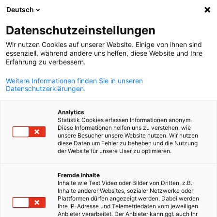
Deutsch
Suche öffnen
Navi
Ein
Datenschutzeinstellungen
ZURÜCK
Wir nutzen Cookies auf unserer Website. Einige von ihnen sind
essenziell, während andere uns helfen, diese Website und Ihre
Online-Anmeldung: "KI-
Erfahrung zu verbessern.
Manager/-in"
Weitere Informationen finden Sie in unseren
Datenschutzerklärungen.
Kontaktperson:*
Analytics
Statistik Cookies erfassen Informationen anonym.
Diese Informationen helfen uns zu verstehen, wie
unsere Besucher unsere Website nutzen. Wir nutzen
diese Daten um Fehler zu beheben und die Nutzung
der Website für unsere User zu optimieren.
E-Mail:*
German
Fremde Inhalte
Inhalte wie Text Video oder Bilder von Dritten, z.B.
Inhalte anderer Websites, sozialer Netzwerke oder
Plattformen dürfen angezeigt werden. Dabei werden
Ihre IP-Adresse und Telemetriedaten vom jeweiligen
Anbieter verarbeitet. Der Anbieter kann ggf. auch Ihr
Telefon:*