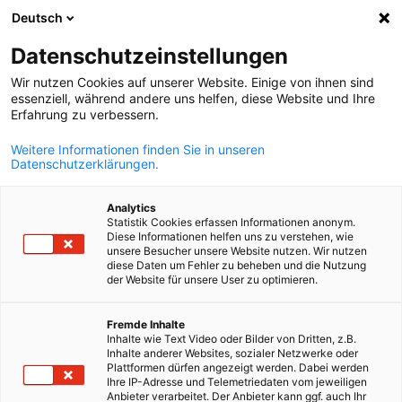
Deutsch
Suche öffnen
Navi
Ein
Datenschutzeinstellungen
Wir nutzen Cookies auf unserer Website. Einige von ihnen sind
essenziell, während andere uns helfen, diese Website und Ihre
Erfahrung zu verbessern.
Weitere Informationen finden Sie in unseren
Datenschutzerklärungen.
Analytics
Statistik Cookies erfassen Informationen anonym.
Diese Informationen helfen uns zu verstehen, wie
Event
30/09/2026
unsere Besucher unsere Website nutzen. Wir nutzen
diese Daten um Fehler zu beheben und die Nutzung
der Website für unsere User zu optimieren.
12. CEE Procurement and
German
Supply Forum
Fremde Inhalte
Inhalte wie Text Video oder Bilder von Dritten, z.B.
Inhalte anderer Websites, sozialer Netzwerke oder
Plattformen dürfen angezeigt werden. Dabei werden
Ihre IP-Adresse und Telemetriedaten vom jeweiligen
29.-30.09.2026 - Networking, Konferenz, B2B-Gespräche
Anbieter verarbeitet. Der Anbieter kann ggf. auch Ihr