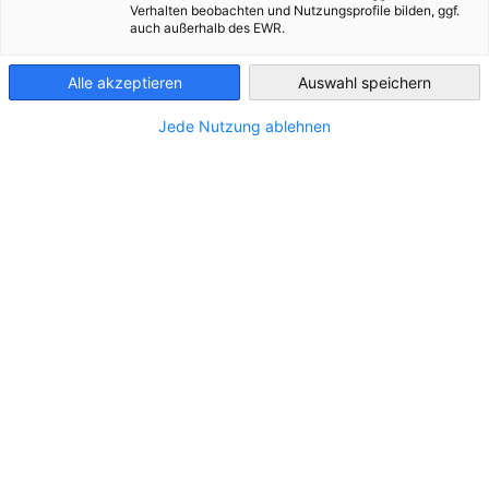
Verhalten beobachten und Nutzungsprofile bilden, ggf.
Am
30. September 2026
findet im
Radisson Blu Béke Hotel
auch außerhalb des EWR.
Hungary
in Budapest das
12. CEE Procurement and Supply Forum
statt, das wir in Zusammenarbeit mit unserem Partner
BME
Alle akzeptieren
Auswahl speichern
(Bundesverband Materialwirtschaft, Einkauf und Logistik e.
V.) organisieren. Ziel der Veranstaltung ist es,
deutsche
Jede Nutzung ablehnen
Einkaufsunternehmen und Lieferanten aus Mittel- und
Osteuropa
in einem professionellen Rahmen
zusammenzubringen – mit fachlichem Networking und
vorab organisierten, zielgerichteten
B2B-Gesprächen
.
(Neben ungarischen Zulieferunternehmen sind auch deutsche
Einkäufer zur Teilnahme
herzlich willkommen.
)
Das Forum bietet
für ungarische produzierende kleine und
mittlere Unternehmen
eine attraktive Möglichkeit, sich
potenziellen deutschen Auftraggebern zu präsentieren.
Deutsche Einkäufer suchen gezielt nach
neuen,
zuverlässigen Lieferanten
, unter anderem in den Bereichen
Maschinenbau, Automobilindustrie, Kunststoffverarbeitung