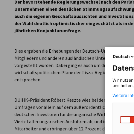
Der bevorstehende Regierungswechsel nach den Parlam
Unternehmen einen deutlichen Stimmungsaufschwung b
auch die eigenen Geschäftsaussichten und Investitions
der Wahl deutlich optimistischer eingeschätzt als in
jährlichen Konjunkturumfrage.
Dies ergaben die Erhebungen der Deutsch-Ungarischen In
Deutsch
Mitgliedern und anderen ausländischen Unternehmen im Mä
vorgestellt wurden. Dabei ging es auch um die Frage, inwie
Daten
wirtschaftspolitischen Pläne der Tisza-Regierung den Er
entsprechen.
Wir nutzen
uns helfen
Weitere In
DUIHK-Präsident Róbert Keszte wies bei der Präsentation d
Umfragen vor allem auf dem außerordentlichen Gewicht be
deutschen Investoren für die ungarische Wirtschaft haben
Viertel aller ungarischen Ausfuhren ab, und in Ungarn be
Mitarbeiter und erbringen über 12 Prozent der gesamten