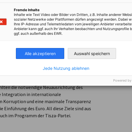
Fremde Inhalte
. Als Teil einer globalen DIHK-Umfrage in
Inhalte wie Text Video oder Bilder von Dritten, z.B. Inhalte anderer Websi
sozialer Netzwerke oder Plattformen dürfen angezeigt werden. Dabei 
e 10 Tage vor den Wahlen in Ungarn
Ihre IP-Adresse und Telemetriedaten vom jeweiligen Anbieter verarbeite
ach den Wahlen eine zweite Umfrage durch,
Anbieter kann ggf. auch Ihr Verhalten beobachten und Nutzungsprofile b
ggf. auch außerhalb des EWR.
mensstimmung offenbarte.
Alle akzeptieren
Auswahl speichern
abgebildet
 Erwartungen der Unternehmen in Bezug auf
Jede Nutzung ablehnen
rioritäten der neuen Regierung decken.
 aus Sicht der Kammer eine große
Powered by
hlten die notwendige Neuausrichtung des
 Integration in internationale
on Korruption und eine maximale Transparenz
e Einführung des Euro. All diese Ziele sind aus
 auch im Programm der Tisza-Partei.
Bild 1 von 16
1 / 16