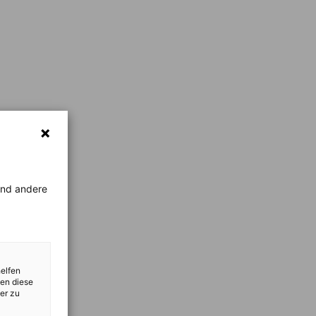
rend andere
helfen
zen diese
er zu