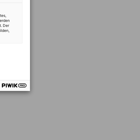
tes,
werden
t. Der
ilden,