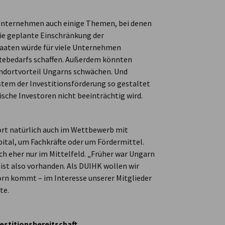
 Unternehmen auch einige Themen, bei denen
ie geplante Einschränkung der
taaten würde für viele Unternehmen
äftebedarfs schaffen. Außerdem könnten
ndortvorteil Ungarns schwächen. Und
tem der Investitionsförderung so gestaltet
ische Investoren nicht beeinträchtig wird.
ort natürlich auch im Wettbewerb mit
ital, um Fachkräfte oder um Fördermittel.
ch eher nur im Mittelfeld. „Früher war Ungarn
 ist also vorhanden. Als DUIHK wollen wir
orn kommt – im Interesse unserer Mitglieder
te.
Bildbeschreibung nicht v
stitionsbereitschaft