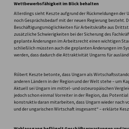
Wettbewerbsfähigkeit im Blick behalten
Allerdings sieht Keszte aufgrund der Rückmeldungen der
noch Gesprächsbedarf mit der neuen Regierung besteht. D
Beschäftigungsmöglichkeiten für Arbeitskräfte aus Dritts
zusätzliche Schwierigkeiten bei der Sicherung des Fachkr
geplante Änderungen im Arbeitsrecht einen wichtigen Sta
schließlich müssten auch die geplanten Änderungen im Sys
werden, dass dadurch die Attraktivität Ungarns für ausländ
Verkleinern
Róbert Keszte betonte, dass Ungarn als Wirtschaftsstand
anderen Ländern in der Region und der Welt stehe – um Kap
Aktuell sei Ungarn im mittel- und osteuropäischen Verglei
jedoch schon einmal Vorreiter in der Region, das Potential
konstruktiv daran mitarbeiten, dass Ungarn wieder nach v
und der ungarischen Wirtschaft insgesamt“ – erklärte Kesz
Wahlausgang beflügelt Geschäftserwartungen und Inve