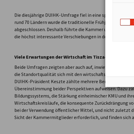
Die diesjährige DUIHK-Umfrage fiel in eine spannende Zeit
rund 70 Ländern wurde die traditionelle Frühjahresumfrag
abgeschlossen. Deshalb führte die Kammer unmittelbar n
die höchst interessante Verschiebungen in der Unterneh
Viele Erwartungen der Wirtschaft im Tisza-Programm 
Beide Umfragen zeigten aber auch auf, inwieweit sich die
die Standortqualität sich mit den wirtschaftspolitischen P
DUIHK-Präsident Keszte zählte mehrere Bereiche auf, die
Übereinstimmung beider Perspektiven aufweisen. Dazu zä
Bildungssystems, die Stärkung einheimischer KMU und ihre
Wirtschaftskreisläufe, die konsequente Zurückdrängung v
zum vorherigen Bild
zum nächsten Bild
bei der Verwendung öffentlicher Mittel, und nicht zuletzt di
Sicht der Kammermitglieder erforderlich, und finden sich