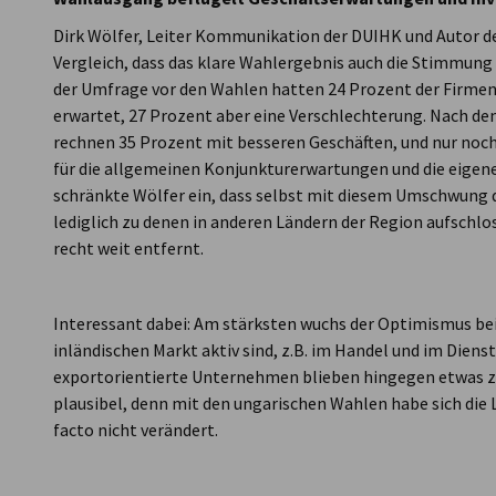
Dirk Wölfer, Leiter Kommunikation der DUIHK und Autor d
Vergleich, dass das klare Wahlergebnis auch die Stimmung
der Umfrage vor den Wahlen hatten 24 Prozent der Firmen 
erwartet, 27 Prozent aber eine Verschlechterung. Nach de
rechnen 35 Prozent mit besseren Geschäften, und nur noch
für die allgemeinen Konjunkturerwartungen und die eigene
schränkte Wölfer ein, dass selbst mit diesem Umschwung
lediglich zu denen in anderen Ländern der Region aufschlo
recht weit entfernt.
Interessant dabei: Am stärksten wuchs der Optimismus b
inländischen Markt aktiv sind, z.B. im Handel und im Diens
exportorientierte Unternehmen blieben hingegen etwas zu
plausibel, denn mit den ungarischen Wahlen habe sich die 
facto nicht verändert.