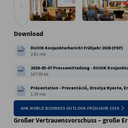
zum vorherigen Bild
Vergrößern
Download
DUIHK Konjunkturbericht Frühjahr 2026 (PDF)
PDF
DATEITYP:
Dateigröße:
2.81 mb
2026-05-07 Pressemitteilung - DUIHK Konjunktu
PDF
DATEITYP:
Dateigröße:
167.00 kb
Präsentation - Prezentáció, Orsolya Nyeste, E
PDF
DATEITYP:
Dateigröße:
1.39 mb
AHK WORLD BUSINESS OUTLOOK FRÜHJAHR 2026
Großer Vertrauensvorschuss – große 