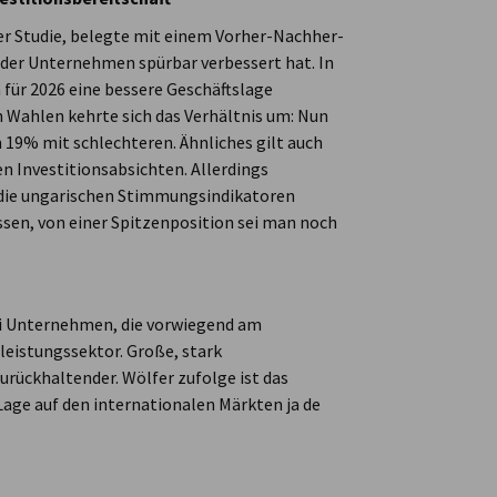
er Studie, belegte mit einem Vorher-Nachher-
 der Unternehmen spürbar verbessert hat. In
für 2026 eine bessere Geschäftslage
n Wahlen kehrte sich das Verhältnis um: Nun
 19% mit schlechteren. Ähnliches gilt auch
n Investitionsabsichten. Allerdings
 die ungarischen Stimmungsindikatoren
ssen, von einer Spitzenposition sei man noch
ei Unternehmen, die vorwiegend am
tleistungssektor. Große, stark
rückhaltender. Wölfer zufolge ist das
Lage auf den internationalen Märkten ja de