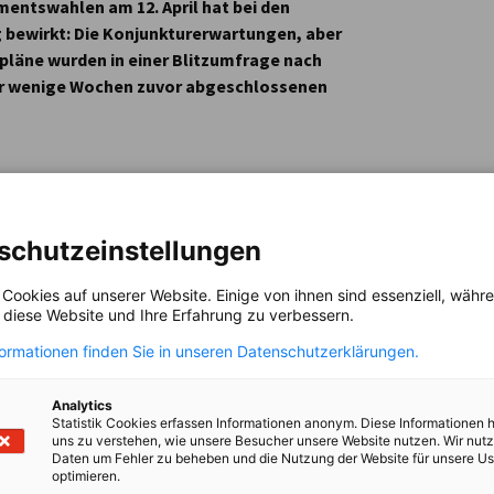
entswahlen am 12. April hat bei den
ewirkt: Die Konjunkturerwartungen, aber
pläne wurden in einer Blitzumfrage nach
 der wenige Wochen zuvor abgeschlossenen
dustrie- und Handelskammer unter ihren
rz und im April, deren Ergebnisse am 7. Mai
fern die (bisher bekannten)
schutzeinstellungen
wartungen seitens der Unternehmen
 Cookies auf unserer Website. Einige von ihnen sind essenziell, wäh
, diese Website und Ihre Erfahrung zu verbessern.
formationen finden Sie in unseren Datenschutzerklärungen.
arauf hin, dass die Relevanz solcher
ruhe, dass der deutsche Markt und die
Analytics
. Laut Keszte nimmt Deutschland rund ein
Statistik Cookies erfassen Informationen anonym. Diese Informationen 
uns zu verstehen, wie unsere Besucher unsere Website nutzen. Wir nut
schäftigen deutsche Unternehmen über 230.000
Daten um Fehler zu beheben und die Nutzung der Website für unsere Us
 Wertschöpfung.
optimieren.