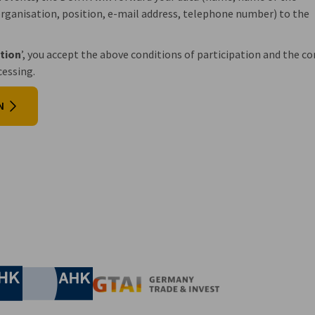
ganisation, position, e-mail address, telephone number) to the
ation
’, you accept the above conditions of participation and the c
cessing.
N
irtschaft und Energie
Industrie- und Handelskammer
Industrie- und Handelskammer
AHK.de
Germany Trade & In