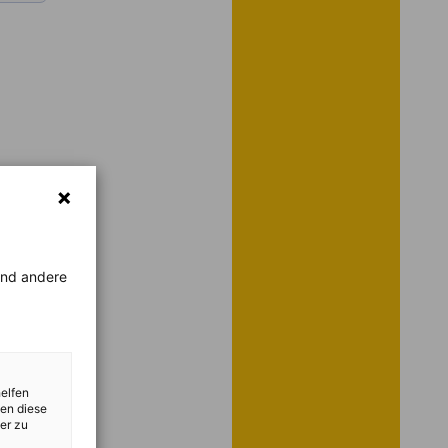
rend andere
helfen
zen diese
er zu