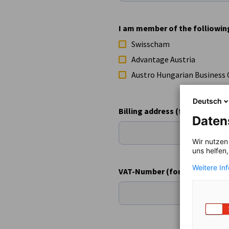
I am member of the folliowin
Swisscham
Advantage Austria
Austro Hungarian Business 
Deutsch
Billing address (for non-mem
Daten
Wir nutzen
uns helfen
Weitere In
VAT-Number (for non-member