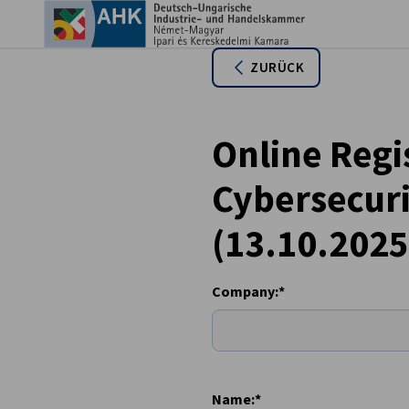
Ein
ZURÜCK
Online Regis
Cybersecurit
(13.10.2025
Company:*
German
Name:*