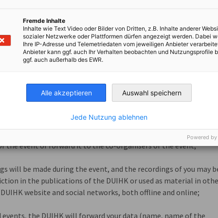
ng topics (please mark):
ents for cyber security: the Cyber Resilience Act (CRA)
Fremde Inhalte
Inhalte wie Text Video oder Bilder von Dritten, z.B. Inhalte anderer Websi
ybrid threats, sabotage, espionage, emergency planning
sozialer Netzwerke oder Plattformen dürfen angezeigt werden. Dabei 
Ihre IP-Adresse und Telemetriedaten vom jeweiligen Anbieter verarbeite
tion - "Cyberattack paralyses company" – what now? Communicat
Anbieter kann ggf. auch Ihr Verhalten beobachten und Nutzungsprofile b
ggf. auch außerhalb des EWR.
y & hyperscalers – Technological independence – pipe dream or
Alle akzeptieren
Auswahl speichern
u agree that
Jede Nutzung ablehnen
your data (name, name of the represented company/organisation
Powered by
 of the event or forward it to the co-organisers of the event;
ngs will be made during the event, and the recordings of you may b
ction in the publications of the DUIHK or used as material in oth
 DUIHK website and social networks, both offline and online;
d events, the DUIHK will forward your data (name, name of the