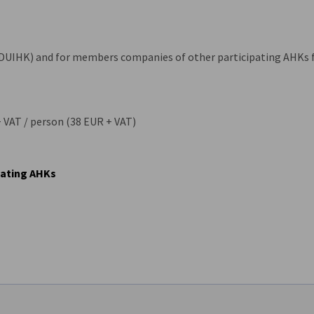
UIHK) and for members companies of other participating AHKs f
VAT / person (38 EUR + VAT)
pating AHKs