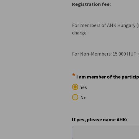
Registration fee:
For members of AHK Hungary (D
charge.
For Non-Members: 15 000 HUF + 
*
I am member of the partici
Yes
No
If yes, please name AHK: