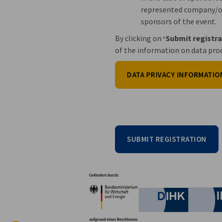
represented company/or
sponsors of the event.
By clicking on
‘Submit registr
of the information on data pro
DATA PRIVACY INFORMATIO
SUBMIT REGISTRATION
Partner
Bundesministerium für W
Deutsche 