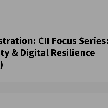
stellungen schließen
tration: CII Focus Series
y & Digital Resilience
)