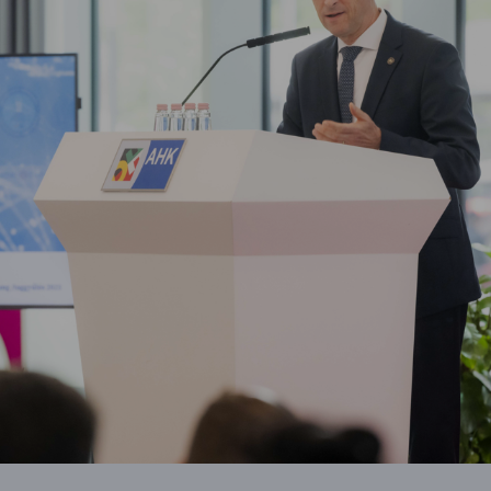
Dr. Róbert Keszte, Präsident der DUIHK
© DUIHK/Pelsőczy