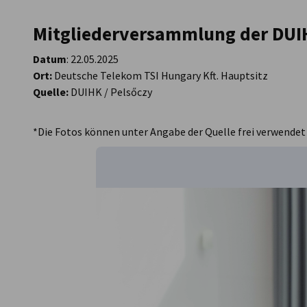
Mitgliederversammlung der DUI
Datum
: 22.05.2025
zum vorherigen Bild
zum nächsten Bild
Ort:
Deutsche Telekom TSI Hungary Kft. Hauptsitz
Quelle:
DUIHK / Pelsőczy
*Die Fotos können unter Angabe der Quelle frei verwendet
Verkleinern