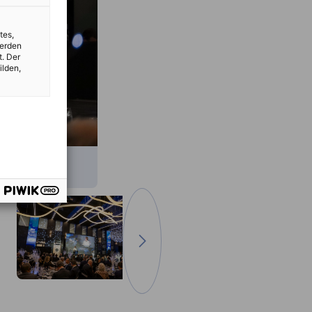
tes,
werden
t. Der
ilden,
zum nächsten Bild