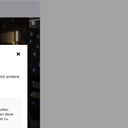
rend andere
helfen
zen diese
er zu