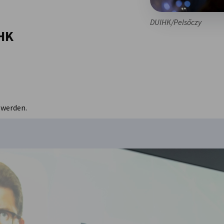
DUIHK/Pelsőczy
HK
 werden.