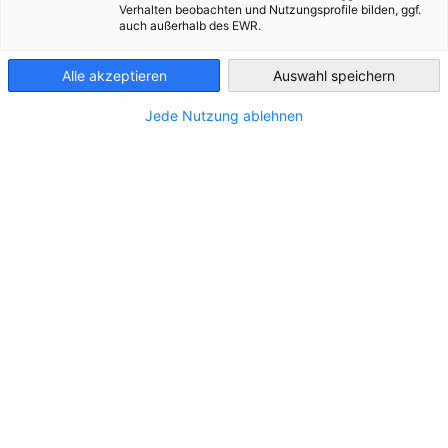
Verhalten beobachten und Nutzungsprofile bilden, ggf.
auch außerhalb des EWR.
Hungary
Alle akzeptieren
Auswahl speichern
Jede Nutzung ablehnen
STANDORT
Adresse:
Margitsziget Ensana Grand Hotel IV. em. 11.
Stadt:
1007 Budapest
Bundesland/Provinz:
Budapest
Land:
Ungarn
KONTAKT
Rufen Sie uns an!
+36 70 9433099