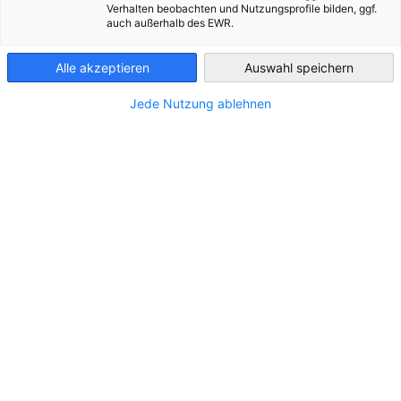
Verhalten beobachten und Nutzungsprofile bilden, ggf.
auch außerhalb des EWR.
Hungary
Alle akzeptieren
Auswahl speichern
STANDORT
Jede Nutzung ablehnen
Adresse:
Mészáros Lőrinc utca 7. I.em.
Stadt:
9023 Győr
Bundesland/Provinz:
Győr-Moson-Sopron
Land:
Ungarn
KONTAKT
Rufen Sie uns an!
+36 96 310370
Schreiben Sie uns eine E-Mail!
info@adesso-bc.hu