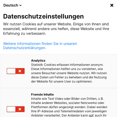
Deutsch
Suche öffnen
Navi
Ein
Datenschutzeinstellungen
Wir nutzen Cookies auf unserer Website. Einige von ihnen sind
essenziell, während andere uns helfen, diese Website und Ihre
Erfahrung zu verbessern.
Weitere Informationen finden Sie in unseren
Datenschutzerklärungen.
Analytics
Statistik Cookies erfassen Informationen anonym.
Diese Informationen helfen uns zu verstehen, wie
istock.com
unsere Besucher unsere Website nutzen. Wir nutzen
diese Daten um Fehler zu beheben und die Nutzung
News
20/04/2026
der Website für unsere User zu optimieren.
Ungarn hat gewählt
German
Fremde Inhalte
Inhalte wie Text Video oder Bilder von Dritten, z.B.
Inhalte anderer Websites, sozialer Netzwerke oder
Plattformen dürfen angezeigt werden. Dabei werden
Amtliches Ergebnis der Parlamentswahlen
Ihre IP-Adresse und Telemetriedaten vom jeweiligen
Anbieter verarbeitet. Der Anbieter kann ggf. auch Ihr