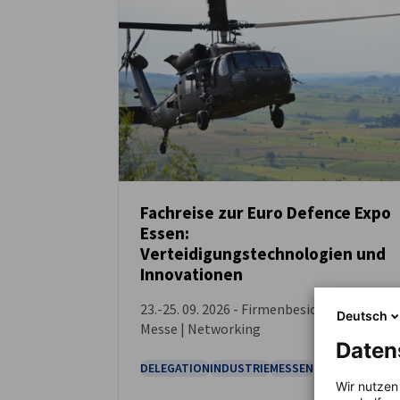
Hungary
Fachreise zur Euro Defence Expo
Essen:
VERANSTALTUNG
Verteidigungstechnologien und
Innovationen
23.-25. 09. 2026 - Firmenbesichtigungen |
Deutsch
Messe | Networking
Daten
DELEGATION
INDUSTRIE
MESSEN
Wir nutzen