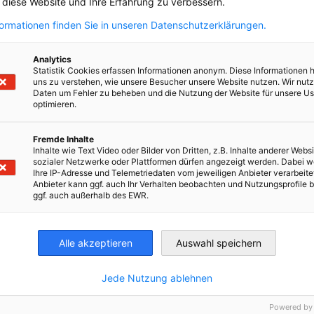
, diese Website und Ihre Erfahrung zu verbessern.
formationen finden Sie in unseren Datenschutzerklärungen.
Analytics
Statistik Cookies erfassen Informationen anonym. Diese Informationen 
uns zu verstehen, wie unsere Besucher unsere Website nutzen. Wir nut
Daten um Fehler zu beheben und die Nutzung der Website für unsere Us
optimieren.
Fremde Inhalte
Inhalte wie Text Video oder Bilder von Dritten, z.B. Inhalte anderer Websi
irtschaft und Energie
sozialer Netzwerke oder Plattformen dürfen angezeigt werden. Dabei 
Ihre IP-Adresse und Telemetriedaten vom jeweiligen Anbieter verarbeite
Industrie- und Handelskammer
Industrie- und Handelskammer
AHK.de
Anbieter kann ggf. auch Ihr Verhalten beobachten und Nutzungsprofile b
Germany Trade & In
ggf. auch außerhalb des EWR.
Alle akzeptieren
Auswahl speichern
tglieder
Über die DUIHK
Jede Nutzung ablehnen
tglied werden
Wer wir sind
Powered by