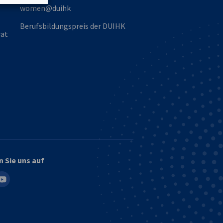
women@duihk
Berufsbildungspreis der DUIHK
rat
n Sie uns auf
in
outube