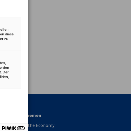
helfen
zen diese
er zu
tes,
werden
t. Der
ilden,
vest
Fokusthemen
Reboot the Economy